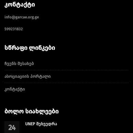
ᲙᲝᲜᲢᲐᲥᲢᲘ
info@garcae.org.ge
599231832
ᲡᲬᲠᲐᲤᲘ ᲚᲘᲜᲙᲔᲑᲘ
ჩვენს შესახებ
ასოციაციის პორტალი
კონტაქტი
ᲑᲝᲚᲝ ᲡᲘᲐᲮᲚᲔᲔᲑᲘ
UNEP შეხვედრა
24