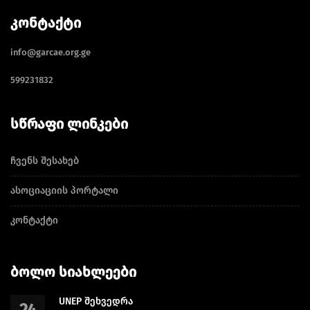
ᲙᲝᲜᲢᲐᲥᲢᲘ
info@garcae.org.ge
599231832
ᲡᲬᲠᲐᲤᲘ ᲚᲘᲜᲙᲔᲑᲘ
ჩვენს შესახებ
ასოციაციის პორტალი
კონტაქტი
ᲑᲝᲚᲝ ᲡᲘᲐᲮᲚᲔᲔᲑᲘ
UNEP შეხვედრა